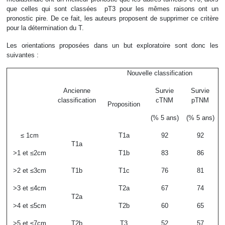
que celles qui sont classées pT3 pour les mêmes raisons ont un
pronostic pire. De ce fait, les auteurs proposent de supprimer ce critère
pour la détermination du T.
Les orientations proposées dans un but exploratoire sont donc les
suivantes :
Nouvelle classification
Ancienne
Survie
Survie
classification
cTNM
pTNM
Proposition
(% 5 ans)
(% 5 ans)
≤ 1cm
T1a
92
92
T1a
>1 et ≤2cm
T1b
83
86
>2 et ≤3cm
T1b
T1c
76
81
>3 et ≤4cm
T2a
67
74
T2a
>4 et ≤5cm
T2b
60
65
>5 et ≤7cm
T2b
T3
52
57