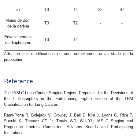
>7
T3
T4
38
47
Moins de 2cm
T3
T2
-
-
de la carène
Envahissement
T3
T4
-
-
du diaphragme
Attention ces modifications ne sont actuellement qu’au stade de la
proposition !
Reference
The IASLC Lung Cancer Staging Project: Proposals for the Revisions of
the T Descriptors in the Forthcoming Eighth Edition of the TNM
Classification for Lung Cancer.
Rami-Porta R, Bolejack V, Crowley J, Ball D, Kim J, Lyons G, Rice T,
Suzuki K, Thomas CF Jr, Travis WD, Wu YL; IASLC Staging and
Prognostic Factors Committee, Advisory Boards and Participating
Institutions.