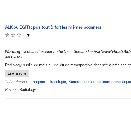
ALK ou EGFR : pas tout à fait les mêmes scanners
Warning
: Undefined property: stdClass::$created in
/var/www/vhosts/bibl
août 2026
Radiology publie ce mois-ci une étude rétrospective destinée à préciser l
Lire la suite
Thématiques :
Imagerie : Radiologie
,
Biomarqueurs / Facteurs pronostiques
Revue :
Radiology