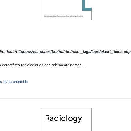
io.ifct.fr/httpdocs/templates/biblio/html/com_tags/tag/default_items.php
es caractères radiologiques des adénocarcinomes...
 et/ou prédictifs