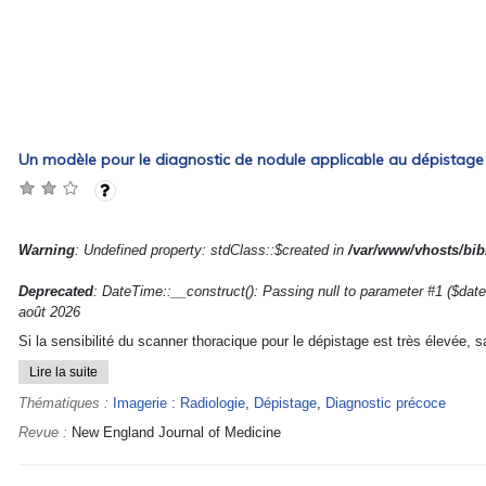
Un modèle pour le diagnostic de nodule applicable au dépistage
Warning
: Undefined property: stdClass::$created in
/var/www/vhosts/bibl
Deprecated
: DateTime::__construct(): Passing null to parameter #1 ($date
août 2026
Si la sensibilité du scanner thoracique pour le dépistage est très élevée, sa
Lire la suite
Thématiques :
Imagerie : Radiologie
,
Dépistage
,
Diagnostic précoce
Revue :
New England Journal of Medicine