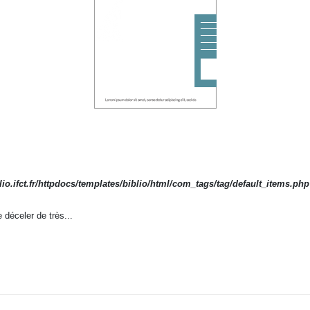
io.ifct.fr/httpdocs/templates/biblio/html/com_tags/tag/default_items.php
déceler de très...