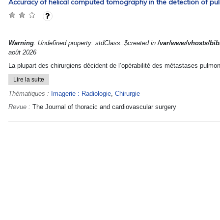
Accuracy of helical computed tomography in the detection of pu
Warning
: Undefined property: stdClass::$created in
/var/www/vhosts/bibl
août 2026
La plupart des chirurgiens décident de l’opérabilité des métastases pulmon
Lire la suite
Thématiques :
Imagerie : Radiologie
,
Chirurgie
Revue :
The Journal of thoracic and cardiovascular surgery