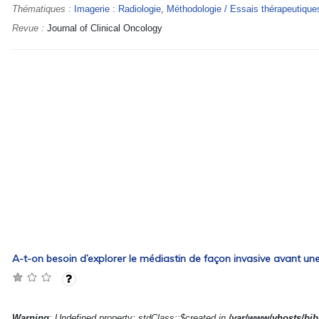
Thématiques :
Imagerie : Radiologie
,
Méthodologie / Essais thérapeutique
Revue :
Journal of Clinical Oncology
A-t-on besoin d’explorer le médiastin de façon invasive avant un
Warning
: Undefined property: stdClass::$created in
/var/www/vhosts/bibl