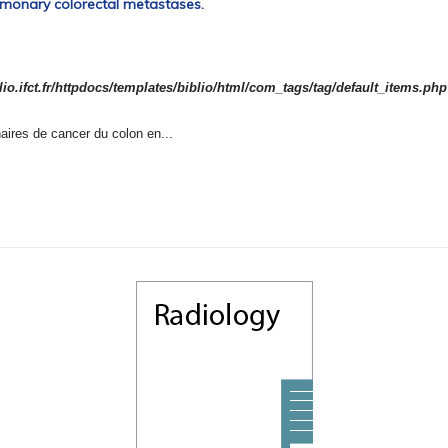
lmonary colorectal metastases.
io.ifct.fr/httpdocs/templates/biblio/html/com_tags/tag/default_items.php
aires de cancer du colon en...