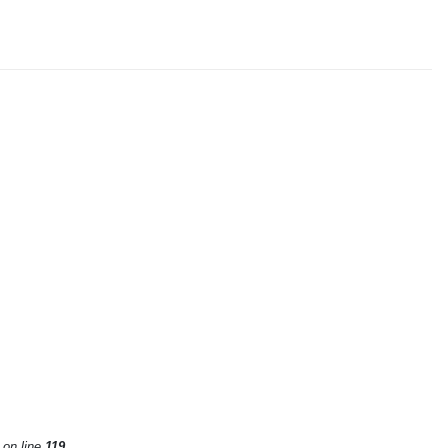
on line
119