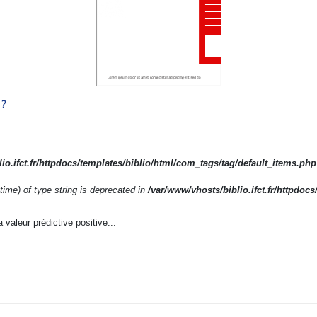
 ?
io.ifct.fr/httpdocs/templates/biblio/html/com_tags/tag/default_items.php
time) of type string is deprecated in
/var/www/vhosts/biblio.ifct.fr/httpdocs
 valeur prédictive positive...