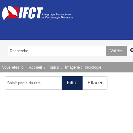
Valider
Type 2 or more characters for results.
Vous êtes ici :
Accueil
Topics
Imagerie : Radiologie
Saisir partie du titre
Filtre
Effacer