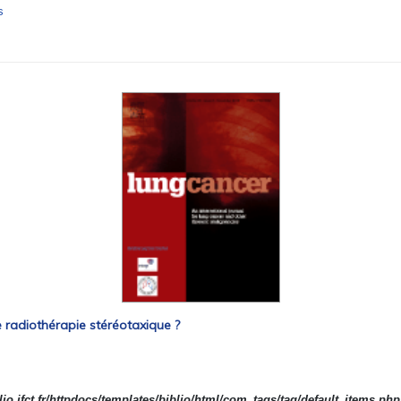
s
e radiothérapie stéréotaxique ?
io.ifct.fr/httpdocs/templates/biblio/html/com_tags/tag/default_items.php