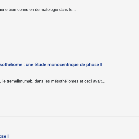
ène bien connu en dermatologie dans le...
othéliome : une étude monocentrique de phase II
4, le tremelimumab, dans les mésothéliomes et ceci avait...
se II