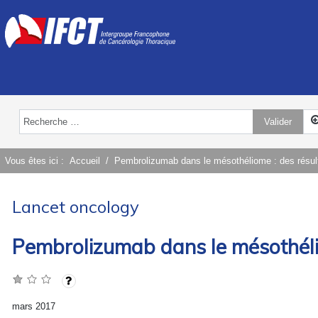
Valider
Type 2 or more characters for results.
Vous êtes ici :
Accueil
Pembrolizumab dans le mésothéliome : des résul
Lancet oncology
Pembrolizumab dans le mésothéli
mars 2017