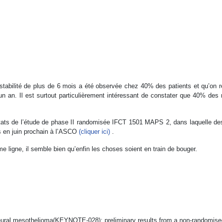
 stabilité de plus de 6 mois a été observée chez 40% des patients et qu’on 
un an. Il est surtout particulièrement intéressant de constater que 40% de
ltats de l’étude de phase II randomisée IFCT 1501 MAPS 2, dans laquelle des
és en juin prochain à l’ASCO
(cliquer ici)
.
e ligne, il semble bien qu’enfin les choses soient en train de bouger.
pleural mesothelioma(KEYNOTE-028): preliminary results from a non-randomised,