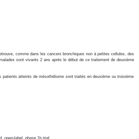
retrouve, comme dans les cancers bronchiques non à petites cellules, des
s malades sont vivants 2 ans après le début de ce traitement de deuxième
 patients atteints de mésothéliome sont traités en deuxième ou troisième
 open-label, phase 1b trial.