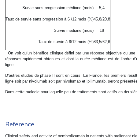
Survie sans progression médiane (mois)
5,4
Taux de survie sans progression à 6 /12 mois (%)
45,8/20,8
Survie médiane (mois)
18
Taux de survie à 6/12 mois (%)
83,5/62,6
On voit qu’un bénéfice clinique défini par une réponse objective ou une
réponses rapidement obtenues et dont la durée médiane est de l’ordre d’
ligne.
D’autres études de phase II sont en cours. En France, les premiers résu
ligne soit par nivolumab soit par nivolumab et ipilimumab, seront présent
Dans cette maladie pour laquelle peu de traitements sont actifs en deuxièm
Reference
Clinical safety and activity of pembrolizumab in patients with malignant 