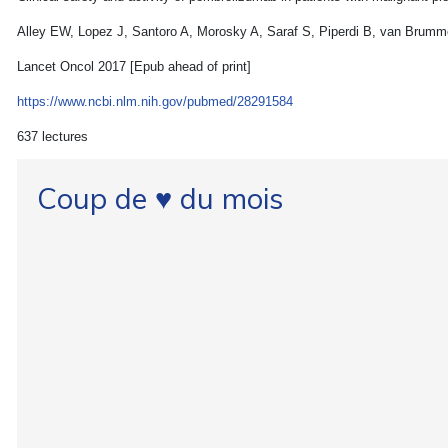
Alley EW, Lopez J, Santoro A, Morosky A, Saraf S, Piperdi B, van Brumm
Lancet Oncol 2017 [Epub ahead of print]
https://www.ncbi.nlm.nih.gov/pubmed/28291584
637 lectures
Coup de ♥ du mois