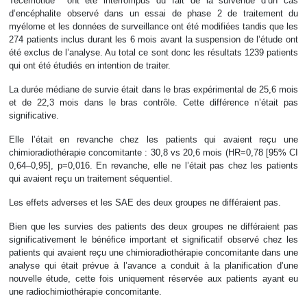
Tecemotide ont été interrompus du fait de la survenue d’un cas
d’encéphalite observé dans un essai de phase 2 de traitement du
myélome et les données de surveillance ont été modifiées tandis que les
274 patients inclus durant les 6 mois avant la suspension de l’étude ont
été exclus de l’analyse. Au total ce sont donc les résultats 1239 patients
qui ont été étudiés en intention de traiter.
La durée médiane de survie était dans le bras expérimental de 25,6 mois
et de 22,3 mois dans le bras contrôle. Cette différence n’était pas
significative.
Elle l’était en revanche chez les patients qui avaient reçu une
chimioradiothérapie concomitante : 30,8 vs 20,6 mois (HR=0,78 [95% CI
0,64–0,95], p=0,016. En revanche, elle ne l’était pas chez les patients
qui avaient reçu un traitement séquentiel.
Les effets adverses et les SAE des deux groupes ne différaient pas.
Bien que les survies des patients des deux groupes ne différaient pas
significativement le bénéfice important et significatif observé chez les
patients qui avaient reçu une chimioradiothérapie concomitante dans une
analyse qui était prévue à l’avance a conduit à la planification d’une
nouvelle étude, cette fois uniquement réservée aux patients ayant eu
une radiochimiothérapie concomitante.