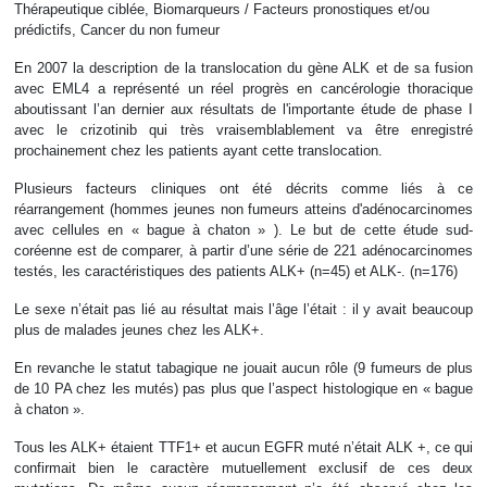
Thérapeutique ciblée, Biomarqueurs / Facteurs pronostiques et/ou
prédictifs, Cancer du non fumeur
En 2007 la description de la translocation du gène ALK et de sa fusion
avec EML4 a représenté un réel progrès en cancérologie thoracique
aboutissant l’an dernier aux résultats de l'importante étude de phase I
avec le crizotinib qui très vraisemblablement va être enregistré
prochainement chez les patients ayant cette translocation.
Plusieurs facteurs cliniques ont été décrits comme liés à ce
réarrangement (hommes jeunes non fumeurs atteins d'adénocarcinomes
avec cellules en « bague à chaton » ). Le but de cette étude sud-
coréenne est de comparer, à partir d’une série de 221 adénocarcinomes
testés, les caractéristiques des patients ALK+ (n=45) et ALK-. (n=176)
Le sexe n’était pas lié au résultat mais l’âge l’était : il y avait beaucoup
plus de malades jeunes chez les ALK+.
En revanche le statut tabagique ne jouait aucun rôle (9 fumeurs de plus
de 10 PA chez les mutés) pas plus que l’aspect histologique en « bague
à chaton ».
Tous les ALK+ étaient TTF1+ et aucun EGFR muté n’était ALK +, ce qui
confirmait bien le caractère mutuellement exclusif de ces deux