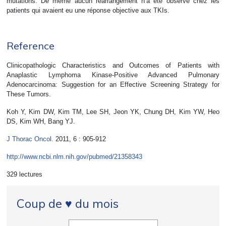
mutations. De même aucun réarrangement n’a été observé chez les
patients qui avaient eu une réponse objective aux TKIs.
Reference
Clinicopathologic Characteristics and Outcomes of Patients with
Anaplastic Lymphoma Kinase-Positive Advanced Pulmonary
Adenocarcinoma: Suggestion for an Effective Screening Strategy for
These Tumors.
Koh Y, Kim DW, Kim TM, Lee SH, Jeon YK, Chung DH, Kim YW, Heo
DS, Kim WH, Bang YJ.
J Thorac Oncol.
2011, 6 : 905-912
http://www.ncbi.nlm.nih.gov/pubmed/21358343
329 lectures
Coup de ♥ du mois