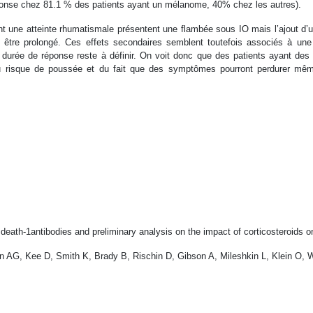
éponse chez 81.1 % des patients ayant un mélanome, 40% chez les autres).
yant une atteinte rhumatismale présentent une flambée sous IO mais l’ajout 
s être prolongé. Ces effets secondaires semblent toutefois associés à une 
rée de réponse reste à définir. On voit donc que des patients ayant des 
 du risque de poussée et du fait que des symptômes pourront perdurer mê
th-1antibodies and preliminary analysis on the impact of corticosteroids o
n AG, Kee D, Smith K, Brady B, Rischin D, Gibson A, Mileshkin L, Klein O, 