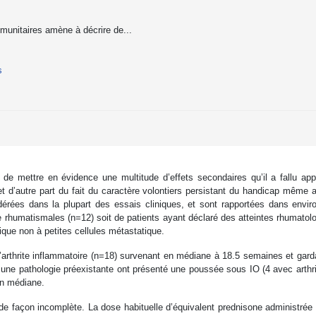
mmunitaires amène à décrire de...
s
n de mettre en évidence une multitude d’effets secondaires qu’il a fallu ap
t d’autre part du fait du caractère volontiers persistant du handicap même ap
rées dans la plupart des essais cliniques, et sont rapportées dans envir
ie rhumatismales (n=12) soit de patients ayant déclaré des atteintes rhumato
que non à petites cellules métastatique.
t l’arthrite inflammatoire (n=18) survenant en médiane à 18.5 semaines et gar
une pathologie préexistante ont présenté une poussée sous IO (4 avec arthri
en médiane.
de façon incomplète. La dose habituelle d’équivalent prednisone administré