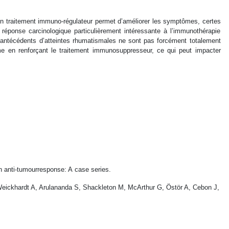
d’un traitement immuno-régulateur permet d’améliorer les symptômes, certes
réponse carcinologique particulièrement intéressante à l’immunothérapie
antécédents d’atteintes rhumatismales ne sont pas forcément totalement
me en renforçant le traitement immunosuppresseur, ce qui peut impacter
n anti-tumourresponse: A case series.
Weickhardt A, Arulananda S, Shackleton M, McArthur G, Östör A, Cebon J,