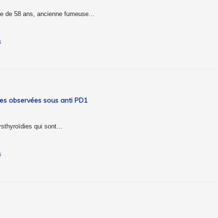
mme de 58 ans, ancienne fumeuse...
s
nnes observées sous anti PD1
thyroïdies qui sont...
s