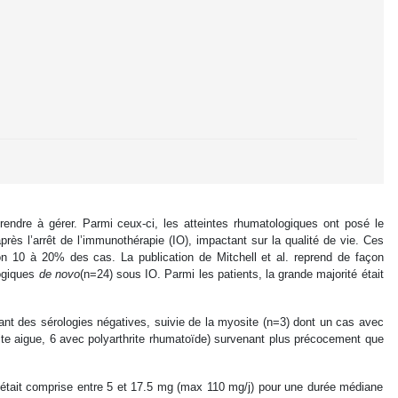
prendre à gérer. Parmi ceux-ci, les atteintes rhumatologiques ont posé le
rès l’arrêt de l’immunothérapie (IO), impactant sur la qualité de vie. Ces
on 10 à 20% des cas. La publication de Mitchell et al. reprend de façon
logiques
de novo
(n=24) sous IO. Parmi les patients, la grande majorité était
dant des sérologies négatives, suivie de la myosite (n=3) dont un cas avec
te aigue, 6 avec polyarthrite rhumatoïde) survenant plus précocement que
e était comprise entre 5 et 17.5 mg (max 110 mg/j) pour une durée médiane