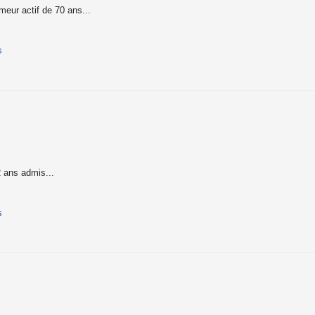
meur actif de 70 ans...
s
 ans admis...
s