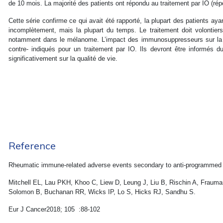
de 10 mois. La majorité des patients ont répondu au traitement par IO (r
Cette série confirme ce qui avait été rapporté, la plupart des patients a
incomplètement, mais la plupart du temps. Le traitement doit volontier
notamment dans le mélanome. L’impact des immunosuppresseurs sur la du
contre- indiqués pour un traitement par IO. Ils devront être informés
significativement sur la qualité de vie.
Reference
Rheumatic immune-related adverse events secondary to anti-programmed dea
Mitchell EL, Lau PKH, Khoo C, Liew D, Leung J, Liu B, Rischin A, Frauma
Solomon B, Buchanan RR, Wicks IP, Lo S, Hicks RJ, Sandhu S.
Eur J Cancer2018; 105 :88-102