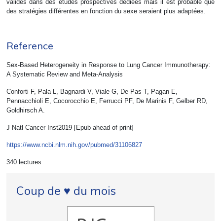
validés dans des études prospectives dédiées mais il est probable que
des stratégies différentes en fonction du sexe seraient plus adaptées.
Reference
Sex-Based Heterogeneity in Response to Lung Cancer Immunotherapy:
A Systematic Review and Meta-Analysis
Conforti F, Pala L, Bagnardi V, Viale G, De Pas T, Pagan E,
Pennacchioli E, Cocorocchio E, Ferrucci PF, De Marinis F, Gelber RD,
Goldhirsch A.
J Natl Cancer Inst2019 [Epub ahead of print]
https://www.ncbi.nlm.nih.gov/pubmed/31106827
340 lectures
Coup de ♥ du mois