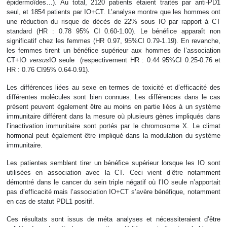
épidermoïdes…). Au total, 2120 patients étaient traités par anti-PD1
seul, et 1854 patients par IO+CT. L’analyse montre que les hommes ont
une réduction du risque de décès de 22% sous IO par rapport à CT
standard (HR : 0.78 95% CI 0.60-1.00). Le bénéfice apparaît non
significatif chez les femmes (HR 0.97, 95%CI 0.79-1.19). En revanche,
les femmes tirent un bénéfice supérieur aux hommes de l’association
CT+IO
versus
IO seule (respectivement HR : 0.44 95%CI 0.25-0.76 et
HR : 0.76 CI95% 0.64-0.91).
Les différences liées au sexe en termes de toxicité et d’efficacité des
différentes molécules sont bien connues. Les différences dans le cas
présent peuvent également être au moins en partie liées à un système
immunitaire différent dans la mesure où plusieurs gènes impliqués dans
l’inactivation immunitaire sont portés par le chromosome X. Le climat
hormonal peut également être impliqué dans la modulation du système
immunitaire.
Les patientes semblent tirer un bénéfice supérieur lorsque les IO sont
utilisées en association avec la CT. Ceci vient d’être notamment
démontré dans le cancer du sein triple négatif où l’IO seule n’apportait
pas d’efficacité mais l’association IO+CT s’avère bénéfique, notamment
en cas de statut PDL1 positif.
Ces résultats sont issus de méta analyses et nécessiteraient d’être