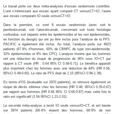
Le travail porte sur deux méta-analyses d’essais randomisés contrôlés.
L’une s’intéressant aux essais ayant comparé CT
versus
CT+IO, l’autre
aux essais comparant IO seule
versus
CT+IO.
Dans la première, ce sont 8 essais randomisés (avec soit le
pembrolizumab, soit l’atezolizumab, concernant soit toute histologie
confondue, soit séparés entre les épidermoïdes et les non épidermoïdes,
en fonction du design) qui ont pu être inclus pour l’analyse de la PFS.
PACIFIC a également été inclus. Au total, l’analyse porte sur 4923
patients (67.9% d’hommes, 60% de CBNPC de type non-épidermoïde,
32% épidermoïdes et 8% des CPC). L’analyse montre que les hommes
ont une réduction du risque de progression de 36% sous IO+CT par
rapport à CT seule (HR : 0.64 95% CI 0.58-0.71). Le bénéfice apparaît
plus important chez les femmes avec une réduction de 44% (HR 0.56,
95%CI 0.49-0.65). Le ratio de PFS était de 1.15 (95%CI 0.96-1.38).
En terme d’OS (évaluable sur 2970 patients), on retrouve également un
risque de décès inférieur chez les femmes (HR 0.48, 95%CI 0.35-0.67)
par rapport aux hommes (HR 0.66 95% CI 0.66-0.87) mais cette fois le
ratio est significatif (1.56 95%CI 1.21-2.01).
La seconde méta-analyse a testé IO seule
versus
IO+CT, et est basée
sur 3974 patients (66.4% étaient des hommes, 68.9% de non