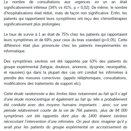
Le nombre de consultations aux urgences en un an était
significativement inférieur (34% vs 41%, p = 0,02). De même, le nombre
d’hospitalisations était réduit, mais de façon non significative. Enfin, les
patients qui rapportaient leurs symptômes ont reçu des chimiothérapies
significativement plus prolongées.
Le taux de survie à 1 an était de 75% chez les patients qui rapportaient
leurs symptômes et de 69% pour ceux du bras standard (p=0,05). Cette
différence était plus prononcée chez les patients inexpérimentés en
informatique.
Des symptômes sévères ont été rapportés par 63% des patients du
groupe expérimental (fatigue, douleurs, anorexie, dyspnée, neuropathie,
et nausées) qui dans la plupart des cas ont conduit les infirmières à
prendre des mesures correctives (appels téléphoniques, consultations,
modifications des traitements de support etc).
Cette étude randomisée a des limites liées notamment au fait qu’il s’agit
d’une étude monocentrique et également au fait qu ‘elle a probablement
été conduite avec des moyens humains importants : ainsi, sur une
période relativement courte de la vie de 766 patients, plus de 84 000
symptômes ont été rapportés dont plus de 1400 étaient sévères
nécessitant l’intervention d’une infirmière. On peut donc imaginer qu’il y
avait pour les patients du groupe expérimental un accroissement du