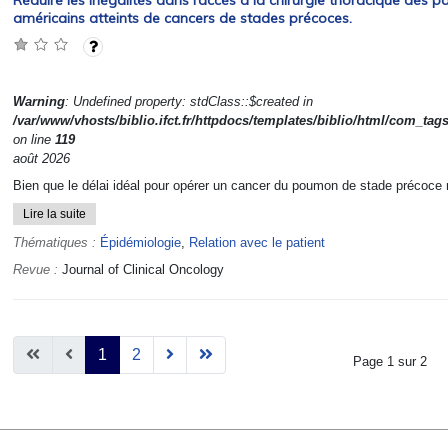
Réduire les inégalités dans l’accès à la chirurgie thoracique des pa
américains atteints de cancers de stades précoces.
Warning
: Undefined property: stdClass::$created in
/var/www/vhosts/biblio.ifct.fr/httpdocs/templates/biblio/html/com_tag
on line
119
août 2026
Bien que le délai idéal pour opérer un cancer du poumon de stade précoce 
Lire la suite
Thématiques :
Épidémiologie
,
Relation avec le patient
Revue :
Journal of Clinical Oncology
1
2
Page 1 sur 2