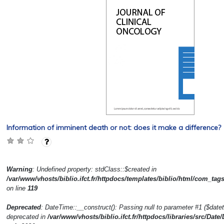
Information of imminent death or not: does it make a difference?
Warning
: Undefined property: stdClass::$created in
/var/www/vhosts/biblio.ifct.fr/httpdocs/templates/biblio/html/com_tag
on line
119
Deprecated
: DateTime::__construct(): Passing null to parameter #1 ($dateti
deprecated in
/var/www/vhosts/biblio.ifct.fr/httpdocs/libraries/src/Date