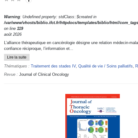
Warning
: Undefined property: stdClass::$created in
/var/www/vhosts/biblio.ifct.fr/httpdocs/templates/biblio/html/com_tag
on line
119
août 2026
L’alliance thérapeutique en cancérologie désigne une relation médecin-mal
confiance réciproque, l’information et...
Lire la suite
Thématiques :
Traitement des stades IV
,
Qualité de vie / Soins palliatifs
,
R
Revue :
Journal of Clinical Oncology