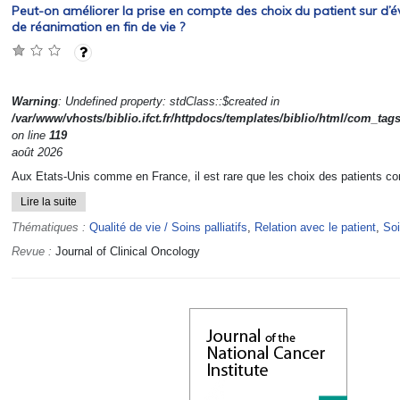
Peut-on améliorer la prise en compte des choix du patient sur d’
de réanimation en fin de vie ?
Warning
: Undefined property: stdClass::$created in
/var/www/vhosts/biblio.ifct.fr/httpdocs/templates/biblio/html/com_tag
on line
119
août 2026
Aux Etats-Unis comme en France, il est rare que les choix des patients con
Lire la suite
Thématiques :
Qualité de vie / Soins palliatifs
,
Relation avec le patient
,
Soi
Revue :
Journal of Clinical Oncology