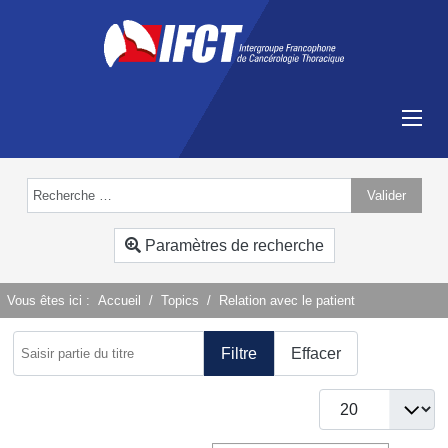
Valider
Type 2 or more characters for results.
Paramètres de recherche
Vous êtes ici :
Accueil
Topics
Relation avec le patient
Saisir partie du titre
Filtre
Effacer
Afficher #