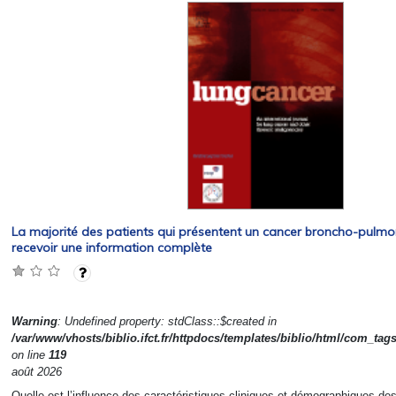
La majorité des patients qui présentent un cancer broncho-pulmo
recevoir une information complète
Warning
: Undefined property: stdClass::$created in
/var/www/vhosts/biblio.ifct.fr/httpdocs/templates/biblio/html/com_tag
on line
119
août 2026
Quelle est l’influence des caractéristiques cliniques et démographiques des 