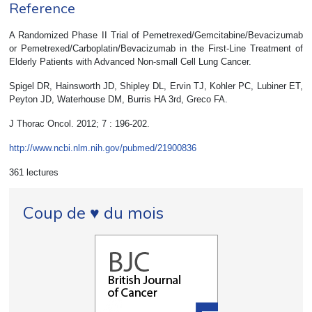
Reference
A Randomized Phase II Trial of Pemetrexed/Gemcitabine/Bevacizumab
or Pemetrexed/Carboplatin/Bevacizumab in the First-Line Treatment of
Elderly Patients with Advanced Non-small Cell Lung Cancer.
Spigel DR, Hainsworth JD, Shipley DL, Ervin TJ, Kohler PC, Lubiner ET,
Peyton JD, Waterhouse DM, Burris HA 3rd, Greco FA.
J Thorac Oncol. 2012; 7 : 196-202.
http://www.ncbi.nlm.nih.gov/pubmed/21900836
361 lectures
Coup de ♥ du mois