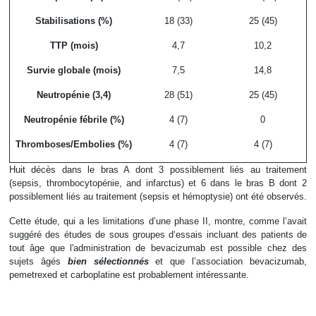
Stabilisations (%)
18 (33)
25 (45)
TTP (mois)
4,7
10,2
Survie globale (mois)
7,5
14,8
Neutropénie (3,4)
28 (51)
25 (45)
Neutropénie fébrile (%)
4 (7)
0
Thromboses/Embolies (%)
4 (7)
4 (7)
Huit décès dans le bras A dont 3 possiblement liés au traitement
(sepsis, thrombocytopénie, and infarctus) et 6 dans le bras B dont 2
possiblement liés au traitement (sepsis et hémoptysie) ont été observés.
Cette étude, qui a les limitations d’une phase II, montre, comme l’avait
suggéré des études de sous groupes d‘essais incluant des patients de
tout âge que l'administration de bevacizumab est possible chez des
sujets âgés
bien sélectionnés
et que l’association bevacizumab,
pemetrexed et carboplatine est probablement intéressante.