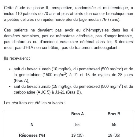
Cette étude de phase II, prospective, randomisée et multicentrique, a
inclus 110 patients de 70 ans et plus atteints d’un cancer bronchique non
à petites cellules non épidermoïde étendu (âge médian 76-77ans).
Ces patients ne devaient pas avoir eu d’hémoptysies dans les 4
dernières semaines, pas de métastase cérébrale, pas d’angor instable,
pas d’infarctus ou d’accident vasculaire cérébral dans les 6 derniers
mois, pas d’HTA non contrôlée, pas de traitement anticoagulant.
Ils recevaient :
2
soit du bevacizumab (10 mg/kg), du pemetrexed (500 mg/m
) et de
2
la gemcitabine (1500 mg/m
) à J1 et 15 de cycles de 28 jours
(Bras A),
2
soit du bevacizumab (15 mg/kg), du pemetrexed (500 mg/m
) et du
carboplatine (AUC 5) à J1-21 (Bras B),
Les résultats ont été les suivants :
Bras A
Bras B
N
55
55
Réponses (%)
19 (35)
19 (35)