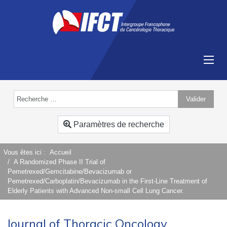
Valider
Type 2 or more characters for results.
Paramètres de recherche
Vous êtes ici :
Accueil
A Randomized Phase II Trial of
Pemetrexed/Gemcitabine/Bevacizumab or
Pemetrexed/Carboplatin/Bevacizumab in the First-Line Treatment of
Elderly Patients with Advanced Non-small Cell Lung Cancer.
Journal of Thoracic Oncology