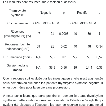
Les résultats sont résumés sur le tableau ci-dessous :
Thymidylate
Négatifs
p
Positifs
p
synthase
Chimiothérapie
DDP.PEM
DDP.GEM
DDP.PEM
DDP.GEM
Réponses
47
21
0,0008
40
39
1
(investigateurs) (%)
Réponses (comité
39
21
0,02
40
48
O,34
indépendant) (%)
PFS médiane (mois)
6,4
5,5
0,01
5,9
5,3
0,57
Survie médiane
NA
38,3
0,86
19
14,4
0,36
(mois)
Que la réponse soit évaluée par les investigateurs, elle n’est augmentée
sous pemetrexed que chez les patients thymidylate synthase négatifs. Il
en est de même pour la survie sans progression.
A noter par ailleurs, que sans prendre en compte le statut thymidylate
synthase, cette étude confirme les résultats de l’étude de Scagliotti qui
avaient été discutés à l’époque : les taux de réponse sous pemetrexed