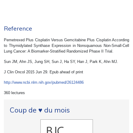
Reference
Pemetrexed Plus Cisplatin Versus Gemcitabine Plus Cisplatin According
to Thymidylated Synthase Expression in Nonsquamous Non-Small-Cell
Lung Cancer: A Biomarker-Stratified Randomized Phase II Trial.
Sun JM, Ahn JS, Jung SH, Sun J, Ha SY, Han J, Park K, Ahn MJ.
J Clin Oncol 2015 Jun 29. Epub ahead of print
http://www.ncbi.nlm.nih.gov/pubmed/26124486
360 lectures
Coup de ♥ du mois