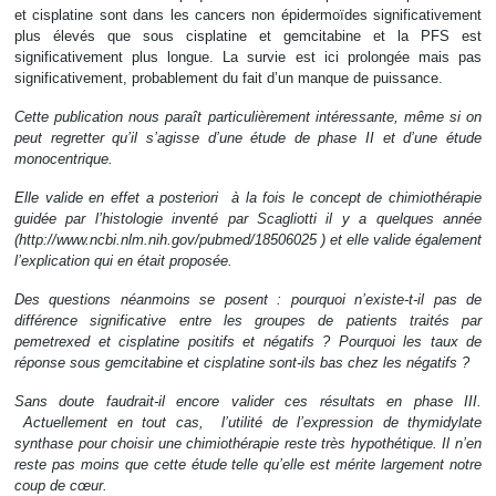
et cisplatine sont dans les cancers non épidermoïdes significativement
plus élevés que sous cisplatine et gemcitabine et la PFS est
significativement plus longue. La survie est ici prolongée mais pas
significativement, probablement du fait d’un manque de puissance.
Cette publication nous paraît particulièrement intéressante, même si on
peut regretter qu’il s’agisse d’une étude de phase II et d’une étude
monocentrique.
Elle valide en effet a posteriori à la fois le concept de chimiothérapie
guidée par l’histologie inventé par Scagliotti il y a quelques année
(http://www.ncbi.nlm.nih.gov/pubmed/18506025 ) et elle valide également
l’explication qui en était proposée.
Des questions néanmoins se posent : pourquoi n’existe-t-il pas de
différence significative entre les groupes de patients traités par
pemetrexed et cisplatine positifs et négatifs ? Pourquoi les taux de
réponse sous gemcitabine et cisplatine sont-ils bas chez les négatifs ?
Sans doute faudrait-il encore valider ces résultats en phase III.
Actuellement en tout cas, l’utilité de l’expression de thymidylate
synthase pour choisir une chimiothérapie reste très hypothétique. Il n’en
reste pas moins que cette étude telle qu’elle est mérite largement notre
coup de cœur.