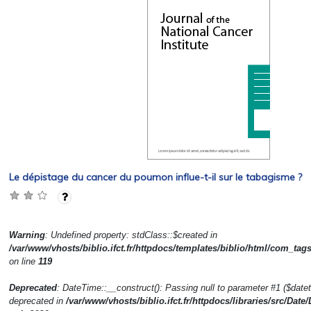
Le dépistage du cancer du poumon influe-t-il sur le tabagisme ?
Warning
: Undefined property: stdClass::$created in
/var/www/vhosts/biblio.ifct.fr/httpdocs/templates/biblio/html/com_tag
on line
119
Deprecated
: DateTime::__construct(): Passing null to parameter #1 ($dateti
deprecated in
/var/www/vhosts/biblio.ifct.fr/httpdocs/libraries/src/Date