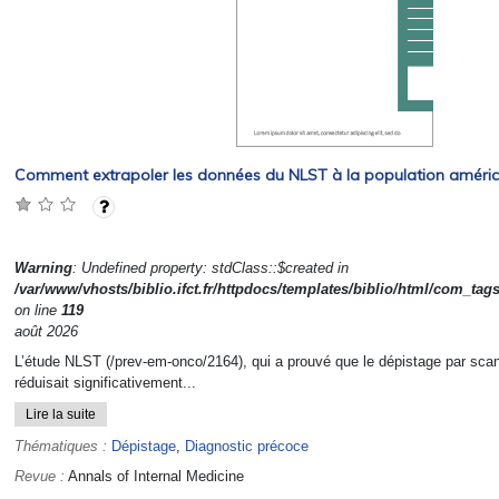
Comment extrapoler les données du NLST à la population améric
Warning
: Undefined property: stdClass::$created in
/var/www/vhosts/biblio.ifct.fr/httpdocs/templates/biblio/html/com_tag
on line
119
août 2026
L’étude NLST (/prev-em-onco/2164), qui a prouvé que le dépistage par sca
réduisait significativement...
Lire la suite
Thématiques :
Dépistage
,
Diagnostic précoce
Revue :
Annals of Internal Medicine