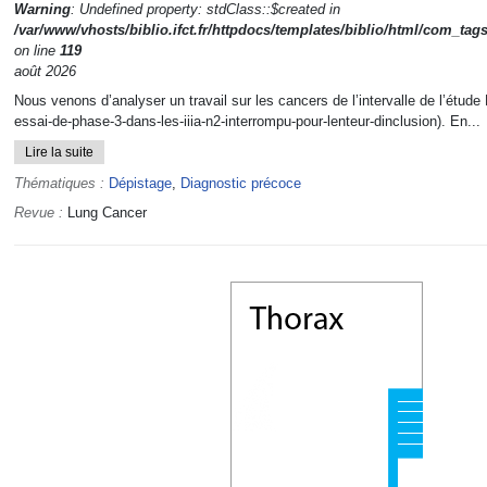
Warning
: Undefined property: stdClass::$created in
/var/www/vhosts/biblio.ifct.fr/httpdocs/templates/biblio/html/com_tag
on line
119
août 2026
Nous venons d’analyser un travail sur les cancers de l’intervalle de l’étu
essai-de-phase-3-dans-les-iiia-n2-interrompu-pour-lenteur-dinclusion). En...
Lire la suite
Thématiques :
Dépistage
,
Diagnostic précoce
Revue :
Lung Cancer