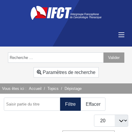
Valider
Type 2 or more characters for results.
Paramètres de recherche
Vous êtes ici :
Accueil
Topics
Dépistage
Saisir partie du titre
Filtre
Effacer
Afficher #