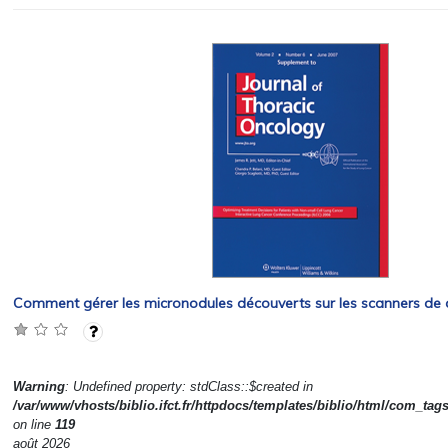
Comment gérer les micronodules découverts sur les scanners de 
Warning
: Undefined property: stdClass::$created in
/var/www/vhosts/biblio.ifct.fr/httpdocs/templates/biblio/html/com_tag
on line
119
août 2026