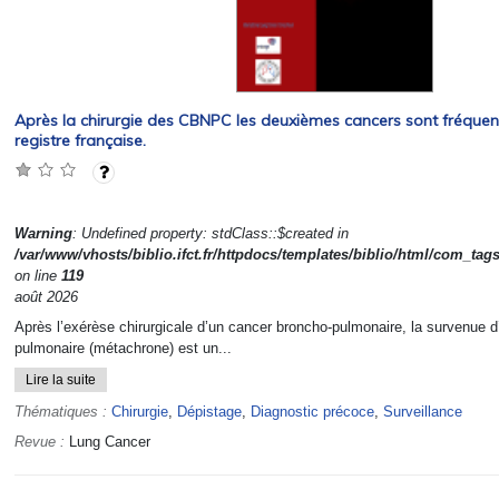
Après la chirurgie des CBNPC les deuxièmes cancers sont fréquen
registre française.
Warning
: Undefined property: stdClass::$created in
/var/www/vhosts/biblio.ifct.fr/httpdocs/templates/biblio/html/com_tag
on line
119
août 2026
Après l’exérèse chirurgicale d’un cancer broncho-pulmonaire, la survenue 
pulmonaire (métachrone) est un...
Lire la suite
Thématiques :
Chirurgie
,
Dépistage
,
Diagnostic précoce
,
Surveillance
Revue :
Lung Cancer