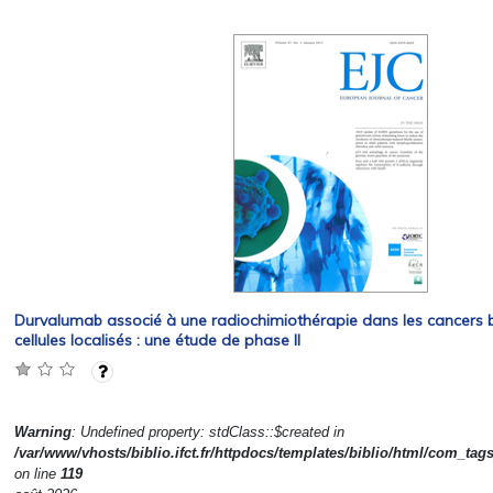
Durvalumab associé à une radiochimiothérapie dans les cancers b
cellules localisés : une étude de phase II
Warning
: Undefined property: stdClass::$created in
/var/www/vhosts/biblio.ifct.fr/httpdocs/templates/biblio/html/com_tag
on line
119