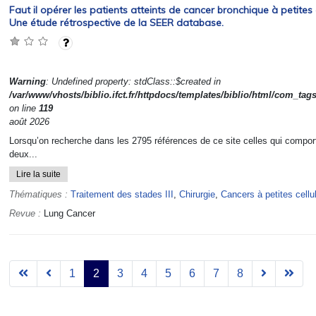
Faut il opérer les patients atteints de cancer bronchique à petites c
Une étude rétrospective de la SEER database.
Warning
: Undefined property: stdClass::$created in
/var/www/vhosts/biblio.ifct.fr/httpdocs/templates/biblio/html/com_tag
on line
119
août 2026
Lorsqu’on recherche dans les 2795 références de ce site celles qui compor
deux...
Lire la suite
Thématiques :
Traitement des stades III
,
Chirurgie
,
Cancers à petites cellu
Revue :
Lung Cancer
1
2
3
4
5
6
7
8
Page 2 sur 8