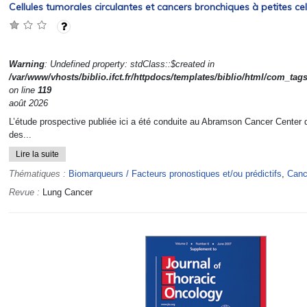
Cellules tumorales circulantes et cancers bronchiques à petites cel
Warning
: Undefined property: stdClass::$created in
/var/www/vhosts/biblio.ifct.fr/httpdocs/templates/biblio/html/com_tag
on line
119
août 2026
L’étude prospective publiée ici a été conduite au Abramson Cancer Center 
des...
Lire la suite
Thématiques :
Biomarqueurs / Facteurs pronostiques et/ou prédictifs
,
Cance
Revue :
Lung Cancer