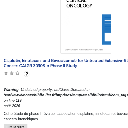
Cisplatin, Irinotecan, and Bevacizumab for Untreated Extensive-S
Cancer: CALGB 30306, a Phase II Study.
Warning
: Undefined property: stdClass::$created in
/var/www/vhosts/biblio.ifct.fr/httpdocs/templates/biblio/html/com_tag
on line
119
août 2026
Cette étude de phase II évalue l’association cisplatine, irinotecan et beva
cancers bronchiques ...
Lire la suite