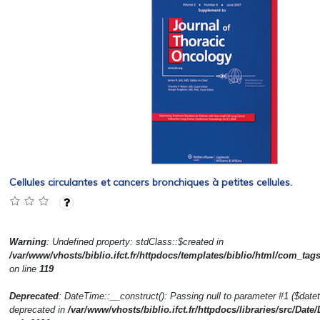
Cellules circulantes et cancers bronchiques à petites cellules.
Warning
: Undefined property: stdClass::$created in
/var/www/vhosts/biblio.ifct.fr/httpdocs/templates/biblio/html/com_tag
on line
119
Deprecated
: DateTime::__construct(): Passing null to parameter #1 ($dateti
deprecated in
/var/www/vhosts/biblio.ifct.fr/httpdocs/libraries/src/Date