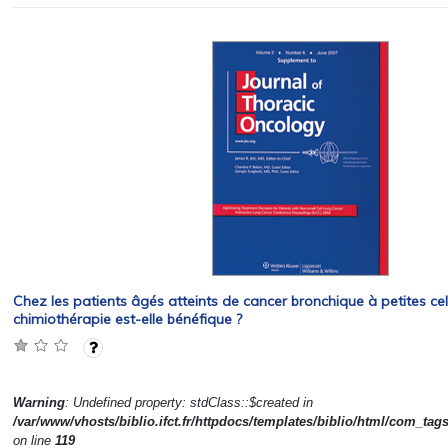
Chez les patients âgés atteints de cancer bronchique à petites cell
chimiothérapie est-elle bénéfique ?
Warning
: Undefined property: stdClass::$created in
/var/www/vhosts/biblio.ifct.fr/httpdocs/templates/biblio/html/com_tag
on line
119