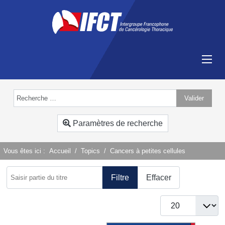
Valider
Type 2 or more characters for results.
Paramètres de recherche
Vous êtes ici :
Accueil
Topics
Cancers à petites cellules
Saisir partie du titre
Filtre
Effacer
Afficher #