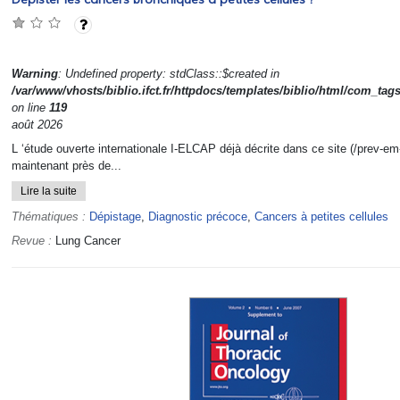
Warning
: Undefined property: stdClass::$created in
/var/www/vhosts/biblio.ifct.fr/httpdocs/templates/biblio/html/com_tag
on line
119
août 2026
L ‘étude ouverte internationale I-ELCAP déjà décrite dans ce site (/prev-em
maintenant près de...
Lire la suite
Thématiques :
Dépistage
,
Diagnostic précoce
,
Cancers à petites cellules
Revue :
Lung Cancer