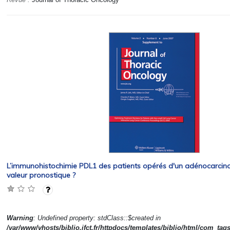
L’immunohistochimie PDL1 des patients opérés d'un adénocarcino
valeur pronostique ?
Warning
: Undefined property: stdClass::$created in
/var/www/vhosts/biblio.ifct.fr/httpdocs/templates/biblio/html/com_tag