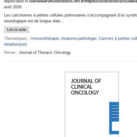
deprecated in
/var/www/vhosts/biblio.ifct.fr/httpdocs/libraries/src/Date
août 2026
Les carcinomes à petites cellules pulmonaires s’accompagnant d’un synd
neurologique ont de longue date...
Lire la suite
Thématiques :
Immunothérapie
,
Anatomo-pathologie
,
Cancers à petites cel
néoplasiques
Revue :
Journal of Thoracic Oncology