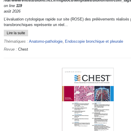
/var/www/vhosts/biblio.ifct.fr/httpdocs/templates/biblio/html/com_tag
on line
119
août 2026
L’évaluation cytologique rapide sur site (ROSE) des prélèvements réalisés 
transbronchiques représente un réel...
Lire la suite
Thématiques :
Anatomo-pathologie
,
Endoscopie bronchique et pleurale
Revue :
Chest