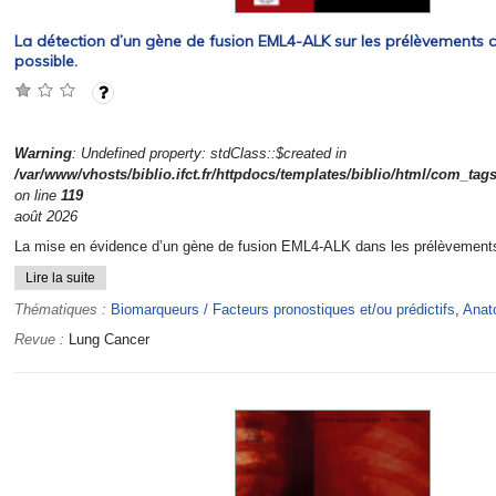
La détection d’un gène de fusion EML4-ALK sur les prélèvements 
possible.
Warning
: Undefined property: stdClass::$created in
/var/www/vhosts/biblio.ifct.fr/httpdocs/templates/biblio/html/com_tag
on line
119
août 2026
La mise en évidence d’un gène de fusion EML4-ALK dans les prélèvements t
Lire la suite
Thématiques :
Biomarqueurs / Facteurs pronostiques et/ou prédictifs
,
Anat
Revue :
Lung Cancer