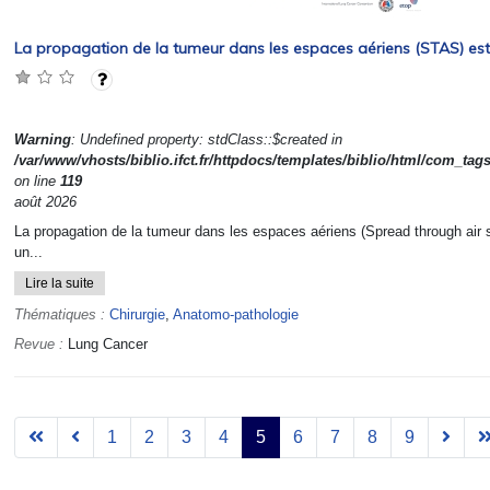
La propagation de la tumeur dans les espaces aériens (STAS) est-
Warning
: Undefined property: stdClass::$created in
/var/www/vhosts/biblio.ifct.fr/httpdocs/templates/biblio/html/com_tag
on line
119
août 2026
La propagation de la tumeur dans les espaces aériens (Spread through air
un...
Lire la suite
Thématiques :
Chirurgie
,
Anatomo-pathologie
Revue :
Lung Cancer
1
2
3
4
5
6
7
8
9
Page 5 sur 9