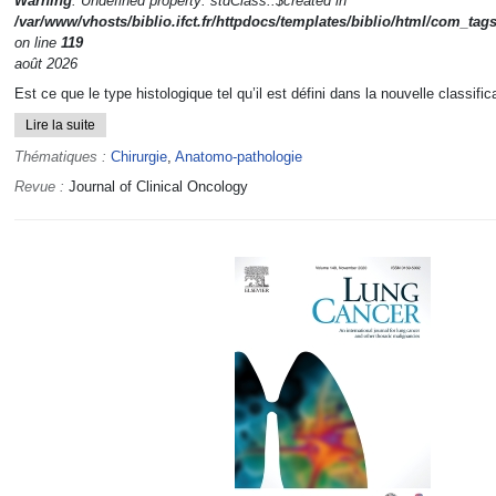
Warning
: Undefined property: stdClass::$created in
/var/www/vhosts/biblio.ifct.fr/httpdocs/templates/biblio/html/com_tag
on line
119
août 2026
Est ce que le type histologique tel qu’il est défini dans la nouvelle classific
Lire la suite
Thématiques :
Chirurgie
,
Anatomo-pathologie
Revue :
Journal of Clinical Oncology