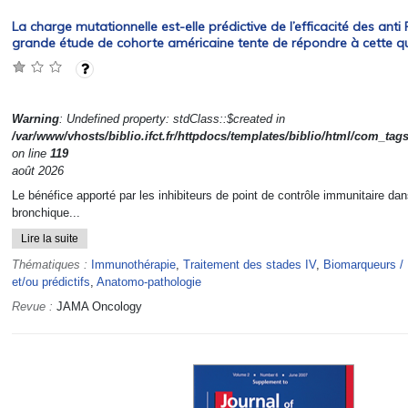
La charge mutationnelle est-elle prédictive de l’efficacité des ant
grande étude de cohorte américaine tente de répondre à cette qu
Warning
: Undefined property: stdClass::$created in
/var/www/vhosts/biblio.ifct.fr/httpdocs/templates/biblio/html/com_tag
on line
119
août 2026
Le bénéfice apporté par les inhibiteurs de point de contrôle immunitaire da
bronchique...
Lire la suite
Thématiques :
Immunothérapie
,
Traitement des stades IV
,
Biomarqueurs / 
et/ou prédictifs
,
Anatomo-pathologie
Revue :
JAMA Oncology