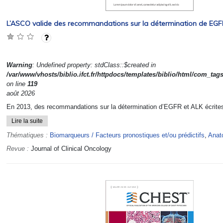
L’ASCO valide des recommandations sur la détermination de EGFR
Warning
: Undefined property: stdClass::$created in
/var/www/vhosts/biblio.ifct.fr/httpdocs/templates/biblio/html/com_tag
on line
119
août 2026
En 2013, des recommandations sur la détermination d’EGFR et ALK écrites p
Lire la suite
Thématiques :
Biomarqueurs / Facteurs pronostiques et/ou prédictifs
,
Anat
Revue :
Journal of Clinical Oncology