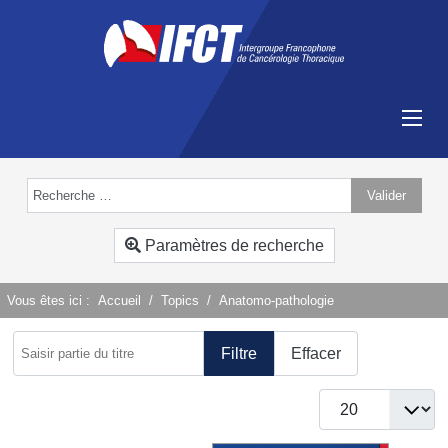
Valider
Type 2 or more characters for results.
Paramètres de recherche
Vous êtes ici :
Accueil
Topics
Anatomo-pathologie
Saisir partie du titre
Filtre
Effacer
Afficher #