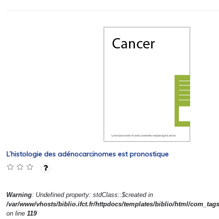
L’histologie des adénocarcinomes est pronostique
Warning
: Undefined property: stdClass::$created in
/var/www/vhosts/biblio.ifct.fr/httpdocs/templates/biblio/html/com_tag
on line
119