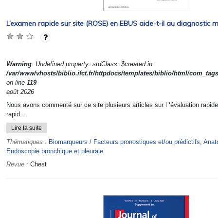
L’examen rapide sur site (ROSE) en EBUS aide-t-il au diagnostic m
Warning
: Undefined property: stdClass::$created in
/var/www/vhosts/biblio.ifct.fr/httpdocs/templates/biblio/html/com_tag
on line
119
août 2026
Nous avons commenté sur ce site plusieurs articles sur l ‘évaluation rapid
rapid...
Lire la suite
Thématiques :
Biomarqueurs / Facteurs pronostiques et/ou prédictifs
,
Anat
Endoscopie bronchique et pleurale
Revue :
Chest