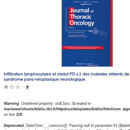
Infiltration lymphocytaire et statut PD-L1 des malades atteints d
syndrome para-néoplasique neurologique.
Warning
: Undefined property: stdClass::$created in
/var/www/vhosts/biblio.ifct.fr/httpdocs/templates/biblio/html/com_tag
on line
119
Deprecated
: DateTime::__construct(): Passing null to parameter #1 ($dateti