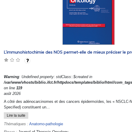
L’immunohistochimie des NOS permet-elle de mieux préciser le pr
Warning
: Undefined property: stdClass::$created in
/var/www/vhosts/biblio.ifct.fr/httpdocs/templates/biblio/html/com_tag
on line
119
août 2026
A côté des adénocarcinomes et des cancers épidermoïdes, les « NSCLC-
Specified) constituent un...
Lire la suite
Thématiques :
Anatomo-pathologie
Revue :
Journal of Thoracic Oncology